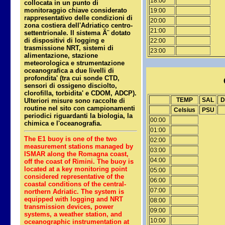
18:00
collocata in un punto di
monitoraggio chiave considerato
19:00
rappresentativo delle condizioni di
20:00
zona costiera dell'Adriatico centro-
21:00
settentrionale. Il sistema Ã¨ dotato
di dispositivi di logging e
22:00
trasmissione NRT, sistemi di
23:00
alimentazione, stazione
meteorologica e strumentazione
oceanografica a due livelli di
profondita' (tra cui sonde CTD,
sensori di ossigeno disciolto,
clorofilla, torbidita' e CDOM, ADCP).
TEMP
SAL
D
Ulteriori misure sono raccolte di
routine nel sito con campionamenti
Celsius
PSU
periodici riguardanti la biologia, la
00:00
chimica e l'oceanografia.
01:00
The E1 buoy is one of the two
02:00
measurement stations managed by
03:00
ISMAR along the Romagna coast,
04:00
off the coast of Rimini. The buoy is
located at a key monitoring point
05:00
considered representative of the
06:00
coastal conditions of the central-
07:00
northern Adriatic. The system is
equipped with logging and NRT
08:00
transmission devices, power
09:00
systems, a weather station, and
10:00
oceanographic instrumentation at