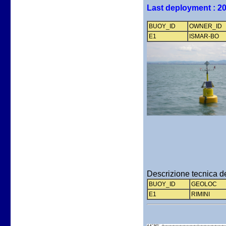
Last deployment : 20
BUOY_ID
OWNER_ID
E1
ISMAR-BO
Descrizione tecnica de
BUOY_ID
GEOLOC
E1
RIMINI