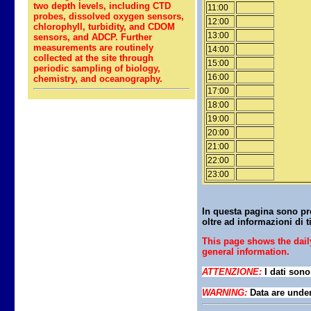
two depth levels, including CTD
11:00
probes, dissolved oxygen sensors,
12:00
chlorophyll, turbidity, and CDOM
13:00
sensors, and ADCP. Further
measurements are routinely
14:00
collected at the site through
15:00
periodic sampling of biology,
16:00
chemistry, and oceanography.
17:00
18:00
19:00
20:00
21:00
22:00
23:00
In questa pagina sono pre
oltre ad informazioni di t
This page shows the dai
general information.
ATTENZIONE:
I dati sono 
WARNING:
Data are under