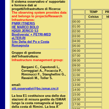
Il sistema osservativo e' supportato
e fornisce dati ai
progetti/Infrastrutture di Ricerca:
TEMP
P
The observing system provides data
and belongs to projects/Research
Celsius
h
Infrastructures:
00:00
PNRR ITINERIS
01:00
HE MARCO BOLO
H2020 JERICO S3
02:00
Biodiversta' + PETRI-MED
03:00
eLTER-RI
04:00
Sito Delta del Po e Costa
Romagnola
05:00
06:00
Gruppo di gestione
07:00
dell'Infrastruttura:
Infrastructure management group:
08:00
09:00
Bergami C., Capotondi L,
10:00
Correggiari A., Focaccia P.,
Riminucci F., Stanghellini G.,
11:00
Ravaioli M., Toller S.
12:00
email:
13:00
siti.osservativi@bo.ismar.cnr.it
14:00
15:00
La boa E1 costituisce una delle due
stazioni di misura gestite da ISMAR
16:00
lungo la costa romagnola al largo
17:00
della costa di Rimini. La boa Ã¨